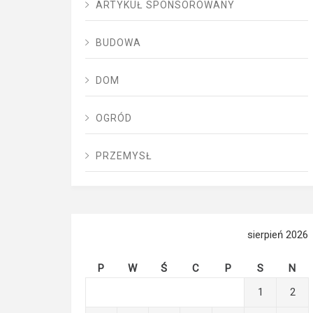
ARTYKUŁ SPONSOROWANY
BUDOWA
DOM
OGRÓD
PRZEMYSŁ
sierpień 2026
P
W
Ś
C
P
S
N
1
2