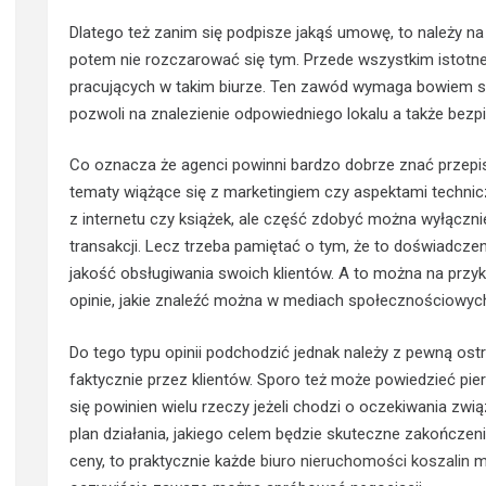
Dlatego też zanim się podpisze jakąś umowę, to należy na 
potem nie rozczarować się tym. Przede wszystkim istotne
pracujących w takim biurze. Ten zawód wymaga bowiem sz
pozwoli na znalezienie odpowiedniego lokalu a także bezp
Co oznacza że agenci powinni bardzo dobrze znać przepisy,
tematy wiążące się z marketingiem czy aspektami techn
z internetu czy książek, ale część zdobyć można wyłączn
transakcji. Lecz trzeba pamiętać o tym, że to doświadczen
jakość obsługiwania swoich klientów. A to można na przyk
opinie, jakie znaleźć można w mediach społecznościowych
Do tego typu opinii podchodzić jednak należy z pewną ost
faktycznie przez klientów. Sporo też może powiedzieć pi
się powinien wielu rzeczy jeżeli chodzi o oczekiwania zw
plan działania, jakiego celem będzie skuteczne zakończeni
ceny, to praktycznie każde
biuro nieruchomości koszalin
mi