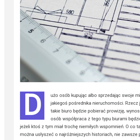
D
użo osób kupując albo sprzedając swoje m
jakiegoś pośrednika nieruchomości. Rzecz j
takie biuro będzie pobierać prowizję, wynos
osób współpraca z tego typu biurami będzie
jeżeli ktoś z tym miał trochę niemiłych wspomnień. O co t
można usłyszeć o najróżniejszych historiach, nie zawsze