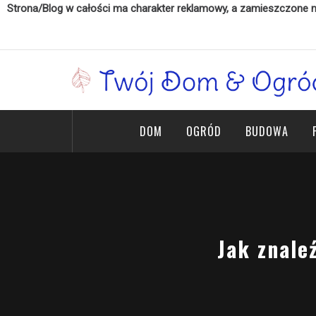
Strona/Blog w całości ma charakter reklamowy, a zamieszczone na
Skip
to
content
Twój Dom & Ogród
Twój dom marzeń
DOM
OGRÓD
BUDOWA
Jak znale