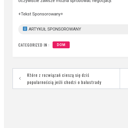
oczywiście zawsze można spróbować negocjacji.
+Tekst Sponsorowany+
ARTYKUŁ SPONSOROWANY
CATEGORIZED IN :
DOM
Nawigacja
Które z rozwiązań cieszą się dziś
wpisu
popularnością jeśli chodzi o balustrady