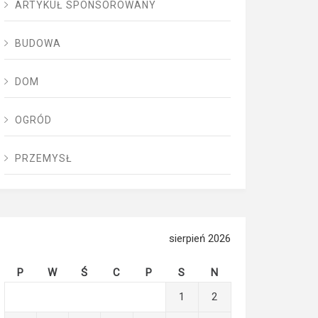
ARTYKUŁ SPONSOROWANY
BUDOWA
DOM
OGRÓD
PRZEMYSŁ
sierpień 2026
P
W
Ś
C
P
S
N
1
2