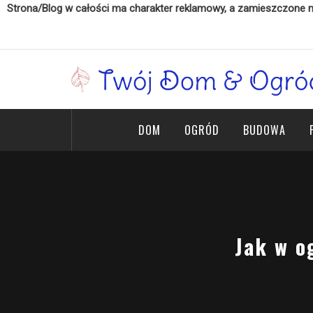
Strona/Blog w całości ma charakter reklamowy, a zamieszczone na
Skip
to
content
Twój Dom & Ogród
Twój dom marzeń
DOM
OGRÓD
BUDOWA
Jak w o