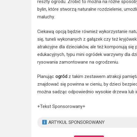
reszty ogrodu. Zrobić to można na różne sposoby,
bylin, które stworzą naturalne rozdzielenie, umo
maluchy.
Ciekawą opcją będzie również wykorzystanie na
się, tuneli wykonanych z gałązek czy też kryjówek
atrakcyjne dla dzieciaków, ale też komponują si
edukacyjnych, typu mini ogródek warzywny dla dzie
rysowania zamontowane na ogrodzeniu.
Planując
ogród
z takim zestawem atrakcji pamięta
znajdować się powinna w cieniu, by dzieci bezpie
można sadząc odpowiednio wysokie drzewa lub ins
+Tekst Sponsorowany+
ARTYKUŁ SPONSOROWANY