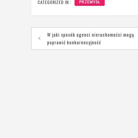
CATEGORIZED IN :
PRZEMYSŁ
Nawigacja
W jaki sposób agenci nieruchomości mogą
wpisu
poprawić konkurencyjność