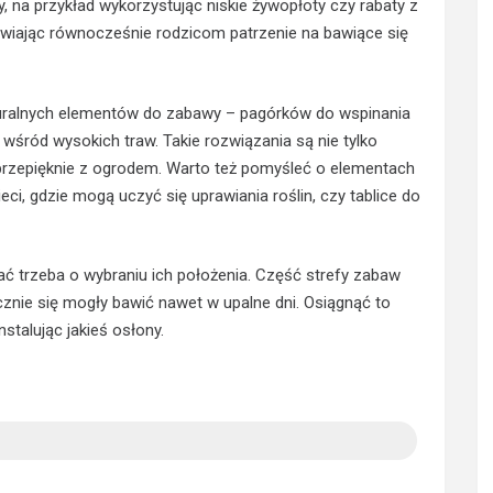
 na przykład wykorzystując niskie żywopłoty czy rabaty z
żliwiając równocześnie rodzicom patrzenie na bawiące się
turalnych elementów do zabawy – pagórków do wspinania
 wśród wysokich traw. Takie rozwiązania są nie tylko
ę przepięknie z ogrodem. Warto też pomyśleć o elementach
ci, gdzie mogą uczyć się uprawiania roślin, czy tablice do
ć trzeba o wybraniu ich położenia. Część strefy zabaw
cznie się mogły bawić nawet w upalne dni. Osiągnąć to
talując jakieś osłony.